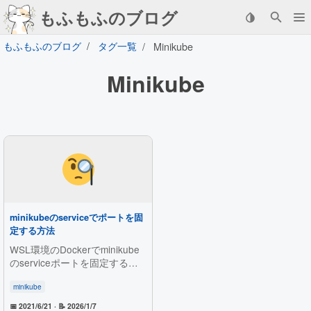
もふもふのブログ
もふもふのブログ
タグ一覧
Minikube
Minikube
minikubeのserviceでポートを固
定する方法
WSL環境のDockerでminikube
のserviceポートを固定する方
法を調査。kubectl port-forward
の活用やSSHトンネルの手動設
minikube
定を紹介し、service経由での
📅 2021/6/21
· 📝 2026/1/7