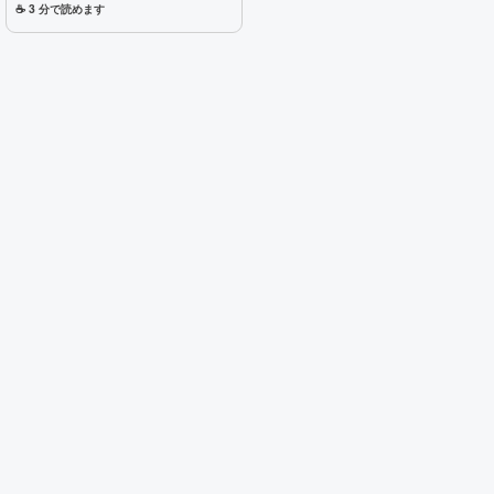
ポート指定を可能にする手順を
☕ 3 分で読めます
詳しく解説します。