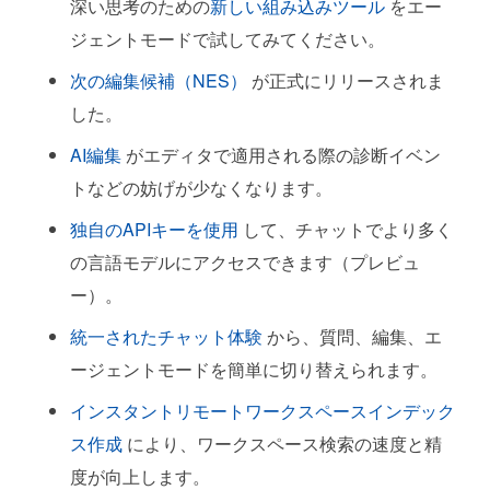
深い思考のための
新しい組み込みツール
をエー
チャットプレリリースチャネルの不一致
ジェントモードで試してみてください。
セマンティックテキスト検索の改善 (実験的)
次の編集候補（NES）
が正式にリリースされま
設定エディタ検索の更新
した。
ウィンドウコントロールの新しい設定
AI編集
がエディタで適用される際の診断イベン
(Linux、Windows)
トなどの妨げが少なくなります。
独自のAPIキーを使用
して、チャットでより多く
コード編集
の言語モデルにアクセスできます（プレビュ
次の編集候補（NES）が正式リリース
ー）。
AI編集の改善
統一されたチャット体験
から、質問、編集、エ
ツールベースの編集モード
ージェントモードを簡単に切り替えられます。
インライン提案の構文ハイライト
インスタントリモートワークスペースインデック
ス作成
により、ワークスペース検索の速度と精
Tree-Sitterベースの構文ハイライト (プレビュ
ー)
度が向上します。