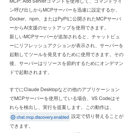
MCP: Add Serverコマンドを使用して、コマンドライ
拡張機能の更新を確認するためにMarketplace
ン呼び出しからMCPサーバーを迅速に設定するか、
の新しい/latest APIを使用
Docker、npm、またはPyPIに公開されたMCPサーバ
ーからAI支援のセットアップを使用できます。
貢献者の方への謝辞
新しいMCPサーバーが追加されると、チャットビュ
問題追跡
ーにリフレッシュアクションが表示され、サーバーを
プルリクエスト
起動してツールを発見するために使用できます。その
後、サーバーはリソースを節約するためにオンデマン
ドで起動されます。
すでにClaude Desktopなどの他のアプリケーション
でMCPサーバーを使用している場合、VS Codeはそ
れらを検出し、実行を提案します。この動作は、
設定で切り替えることが
chat.mcp.discovery.enabled
できます。