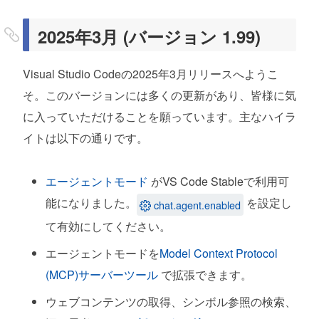
エージェントモードツールの承認
2025年3月 (バージョン 1.99)
SWE-benchでのエージェント評価
統一されたチャットビュー
Visual Studio Codeの2025年3月リリースへようこ
独自のキーを持ち込む (BYOK) (プレビュー)
そ。このバージョンには多くの更新があり、皆様に気
に入っていただけることを願っています。主なハイラ
再利用可能なプロンプトファイル
イトは以下の通りです。
改善されたビジョンサポート (プレビュー)
エージェントモード
がVS Code Stableで利用可
エディタの構成
能になりました。
を設定し
chat.agent.enabled
統一されたチャット体験
て有効にしてください。
インスタントインデックス作成による高速なワ
エージェントモードを
Model Context Protocol
ークスペース検索
(MCP)サーバーツール
で拡張できます。
Copilotステータスメニュー
ウェブコンテンツの取得、シンボル参照の検索、
すぐに使えるCopilotセットアップ (実験的)