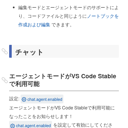
編集モードとエージェントモードのサポートによ
ノートブック
り、コードファイルと同じように
ノートブックを
Jupyterノートブックドキュメントの最小バー
作成および編集
できます。
ジョンを4.5に
AIノートブック編集の改善
チャット
アクセシビリティ
チャットエージェントモードの改善
エージェントモードがVS Code Stable
チャット編集アクションのアクセシビリティシ
で利用可能
グナル
提案コントロールのARIAラベルの改善
設定:
chat.agent.enabled
エージェントモードがVS Code Stableで利用可能に
ソースコントロール
なったことをお知らせします！
リファレンスピッカーの改善
を設定して有効にしてくださ
chat.agent.enabled