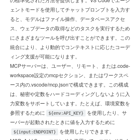
の標準化された方法を提供します。VS Codeでエージ
エンタープライズ
ェントモードを使用してチャットプロンプトを入力す
macOSデバイス管理
ると、モデルはファイル操作、データベースアクセ
ス、ウェブデータの取得などのタスクを実行するため
拡張機能への貢献
にさまざまなツールを呼び出すことができます。この
Python
統合により、より動的でコンテキストに応じたコーデ
ィング支援が可能になります。
拡張機能の作成
MCPサーバーは、ユーザー、リモート、または.code-
Terminal.shellIntegrationの調整
workspace設定のmcpセクション、またはワークスペ
ース内の.vscode/mcp.jsonで構成できます。この構成
提案されたAPI
は、秘密や定数をハードコーディングしないように入
タスク問題マッチャーステータス
力変数をサポートしています。たとえば、環境変数を
参照するために
を使用したり、サ
${env:API_KEY}
画像をLLMに送信
ーバーが起動されたときに値を入力するために
を使用したりできます。
エンジニアリング
${input:ENDPOINT}