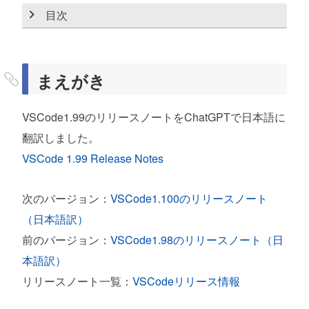
目次
まえがき
2025年3月 (バージョン 1.99)
まえがき
チャット
VSCode1.99のリリースノートをChatGPTで日本語に
エージェントモードがVS Code Stableで利用
翻訳しました。
可能
VSCode 1.99 Release Notes
モデルコンテキストプロトコルサーバーサポー
ト
次のバージョン：
VSCode1.100のリリースノート
（日本語訳）
エージェントモードツール
前のバージョン：
VSCode1.98のリリースノート（日
エージェントモードで新しいワークスペースを
本語訳）
作成 (実験的)
リリースノート一覧：
VSCodeリリース情報
エージェントモードでのVS Code拡張ツール