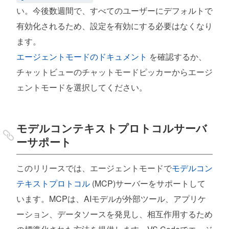
リポジトリステータスバーアイテム
い。今後数週間で、すべてのユーザーにデフォルトで
Git blameエディタ装飾の改善
有効化されるため、設定を有効にする必要はなくなり
ます。
コミット入力カーソルのカスタマイズ
エージェントモードのドキュメント
を確認するか、
チャットビューのチャットモードピッカーからエージ
ターミナル
ェントモードを選択してください。
エージェントモードの信頼性
ターミナルインテリセンスの改善 (プレビュー)
モデルコンテキストプロトコルサーバ
新しい簡素化された詳細なタブホバー
ーサポート
署名されたPowerShellシェル統合
このリリースでは、エージェントモードで
モデルコン
ターミナルシェルタイプ
テキストプロトコル
(MCP)サーバーをサポートして
リモート開発
います。MCPは、AIモデルが外部ツール、アプリケ
ーション、データソースを発見し、相互作用するため
Linuxレガシーサーバーサポートの終了