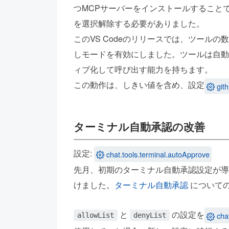
つMCPサーバーをインストールすること
を選択解除する必要がありました。
このVS Codeのリリースでは、ツール
しモードを有効にしました。ツールは自動
ィブ化して呼び出す能力を持ちます。
この動作は、しきい値を含め、設定
git
ターミナル自動承認の改善
設定:
chat.tools.terminal.autoApprove
先月、初期のターミナル自動承認設定が導
けました。
ターミナル自動承認
について
と
の設定を
cha
allowList
denyList