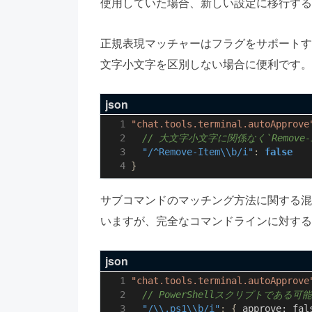
使用していた場合、新しい設定に移行する
正規表現マッチャーはフラグをサポートするよ
文字小文字を区別しない場合に便利です。
json
"chat.tools.terminal.autoApprove
"/^Remove-Item\\b/i"
:
false
}
サブコマンドのマッチング方法に関する混
いますが、完全なコマンドラインに対する
json
"chat.tools.terminal.autoApprove
"/\\.ps1\\b/i"
:
{
approve:
fal