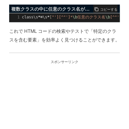
複数クラスの中に任意のクラス名が含まれるか検索
コピーする
class
\
s
*=
\
s
*
[
"'][^"
']*
\b
任意のクラス名
\b
[^"'
]
*
[
"
これで HTML コードの検索やテストで「特定のクラ
スを含む要素」を効率よく見つけることができます。
スポンサーリンク