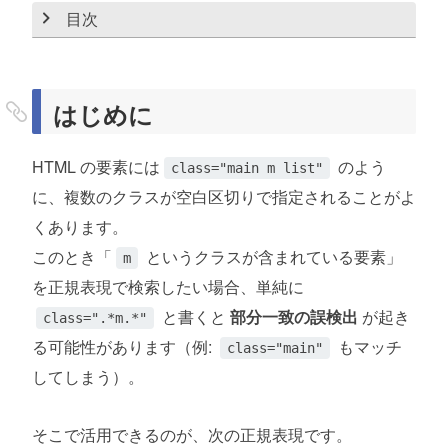
目次
はじめに
正規表現の分解
はじめに
1. class\s*=\s*
HTML の要素には
のよう
class="main m list"
2. ["']
に、複数のクラスが空白区切りで指定されることがよ
3. [^"']*
くあります。
4. \bm\b
このとき「
というクラスが含まれている要素」
m
を正規表現で検索したい場合、単純に
5. [^"']*["']
と書くと
部分一致の誤検出
が起き
class=".*m.*"
る可能性があります（例:
もマッチ
実際の動作例
class="main"
してしまう）。
まとめ
そこで活用できるのが、次の正規表現です。