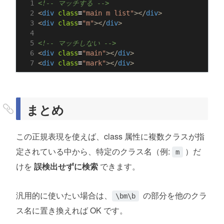
<!-- マッチする -->
<
div
class
=
"main m list"
></
div
>
<
div
class
=
"m"
></
div
>
<!-- マッチしない -->
<
div
class
=
"main"
></
div
>
<
div
class
=
"mark"
></
div
>
まとめ
この正規表現を使えば、class 属性に複数クラスが指
定されている中から、特定のクラス名（例:
）だ
m
けを
誤検出せずに検索
できます。
汎用的に使いたい場合は、
の部分を他のクラ
\bm\b
ス名に置き換えれば OK です。