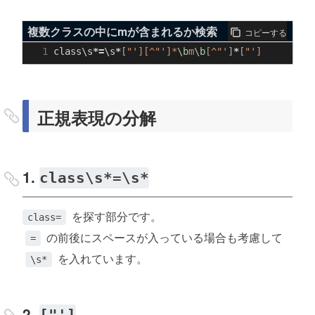
複数クラスの中にmが含まれるか検索
コピーする
class
\
s
*=
\
s
*
[
"'][^"
']*
\b
m
\b
[^"'
]
*
[
"']
正規表現の分解
1.
class\s*=\s*
を探す部分です。
class=
の前後にスペースが入っている場合も考慮して
=
を入れています。
\s*
2.
["']