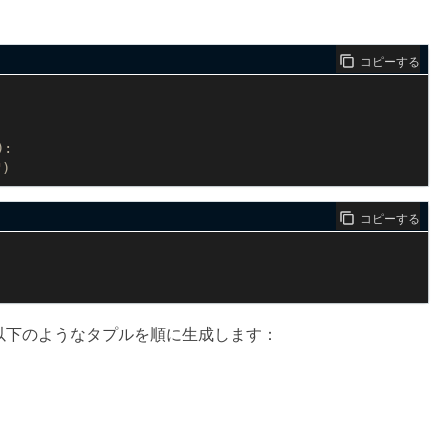
コピーする
):
"
)
コピーする
以下のようなタプルを順に生成します：