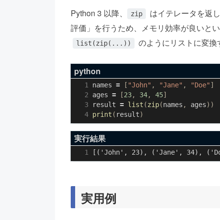
Python 3 以降、
はイテレータを返し
zip
評価」を行うため、メモリ効率が良いとい
のようにリストに変換
list(zip(...))
python
names
=
[
"John"
,
"Jane"
,
"Doe"
]
ages
=
[
23
,
34
,
45
]
result
=
list
(
zip
(
names
,
ages
))
print
(
result
)
実行結果
実用例