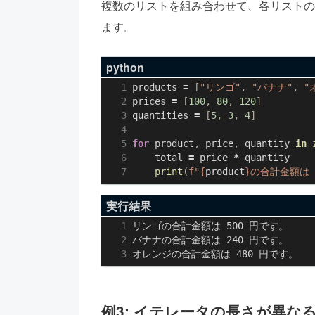
複数のリストを組み合わせて、各リストの
ます。
python
products
=
[
"リンゴ"
,
"バナナ"
,
"
prices
=
[
100
,
80
,
120
]
quantities
=
[
5
,
3
,
4
]
for
product
,
price
,
quantity
in
total
=
price
*
quantity
print
(
f
"
{
product
}
の合計金額は 
実行結果
例3: イテレータの長さが異な