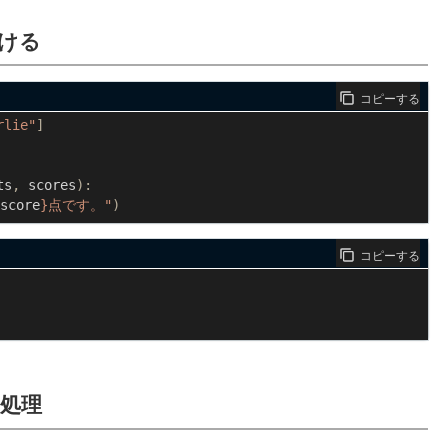
付ける
コピーする
rlie"
]
ts
,
scores
):
score
}
点です。"
)
コピーする
復処理