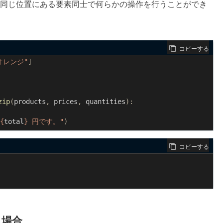
同じ位置にある要素同士で何らかの操作を行うことができ
コピーする
オレンジ"
]
zip
(
products
,
prices
,
quantities
):
{
total
}
 円です。"
)
コピーする
る場合