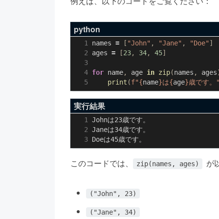
例えば、以下のコードをご覧ください：
python
names
=
[
"John"
,
"Jane"
,
"Doe"
]
ages
=
[
23
,
34
,
45
]
for
name
,
age
in
zip
(
names
,
ages
print
(
f
"
{
name
}
は
{
age
}
歳です。
実行結果
このコードでは、
が
zip(names, ages)
("John", 23)
("Jane", 34)