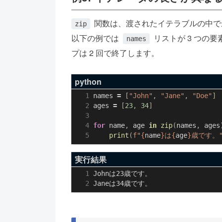
関数は、渡されたイテラブルの中で
zip
以下の例では
リストが 3 つの要
names
プは 2 回で終了します。
python
names
=
[
"John"
,
"Jane"
,
"Doe"
]
ages
=
[
23
,
34
]
for
name
,
age
in
zip
(
names
,
ages
print
(
f
"
{
name
}
は
{
age
}
歳です。
実行結果