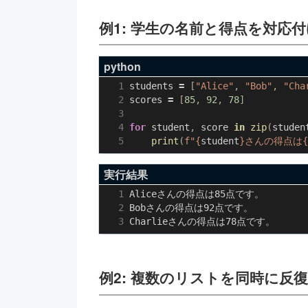
例1: 学生の名前と得点を対応
python
students
=
[
"Alice"
,
"Bob"
,
"Cha
scores
=
[
85
,
92
,
78
]
for
student
,
score
in
zip
(
studen
print
(
f
"
{
student
}
さんの得点は
{
実行結果
例2: 複数のリストを同時に反