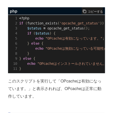
php
コピーする
<?
php
if
(
function_exists
(
'opcache_get_status'
))
{
$status
=
opcache_get_status
();
if
(
$status
)
{
echo
"OPcacheは有効になっています。"
;
}
else
{
echo
"OPcacheは無効になっている可能性があ
}
}
else
{
echo
"OPcacheはインストールされていません。"
;
}
このスクリプトを実行して「OPcacheは有効になっ
ています。」と表示されれば、OPcacheは正常に動
作しています。