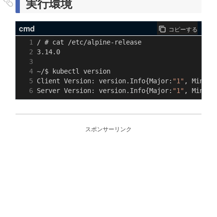
実行環境
cmd
コピーする
Client Version: version.Info{Major:
"1"
, Minor:
Server Version: version.Info{Major:
"1"
, Minor:
スポンサーリンク