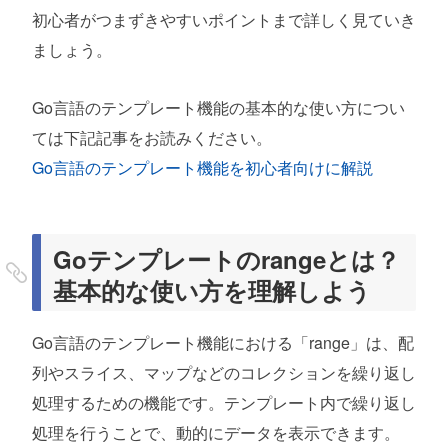
初心者がつまずきやすいポイントまで詳しく見ていき
ましょう。
各解説のプログラム全体
基本的な使い方（配列の例）
Go言語のテンプレート機能の基本的な使い方につい
実用的な使い方（構造体のスライス）
ては下記記事をお読みください。
実用的な使い方（マップの例）
Go言語のテンプレート機能を初心者向けに解説
Goテンプレートのrangeを使う際の注意点と
初心者がつまずきやすいポイント
Goテンプレートのrangeとは？
あとがき
基本的な使い方を理解しよう
Go言語のテンプレート機能における「range」は、配
列やスライス、マップなどのコレクションを繰り返し
処理するための機能です。テンプレート内で繰り返し
処理を行うことで、動的にデータを表示できます。