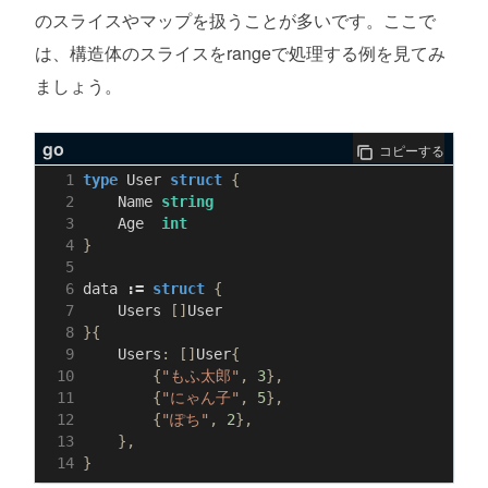
のスライスやマップを扱うことが多いです。ここで
は、構造体のスライスをrangeで処理する例を見てみ
ましょう。
go
コピーする
type
User
struct
{
Name
string
Age
int
}
data
:=
struct
{
Users
[]
User
}{
Users
:
[]
User
{
{
"もふ太郎"
,
3
},
{
"にゃん子"
,
5
},
{
"ぽち"
,
2
},
},
}