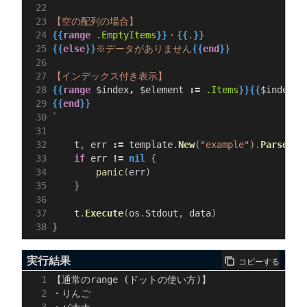
{{
range
.EmptyItems
}}
・
{{
.
}}
{{
else
}}
※データがありません
{{
end
}}
{{
range
$index
,
$element
:=
.Items
}}{{
$index
}}
{{
end
}}
`
t
,
err
:=
template
.
New
(
"example"
).
Parse
(
tp
if
err
!=
nil
{
panic
(
err
)
}
t
.
Execute
(
os
.
Stdout
,
data
)
}
実行結果
コピーする