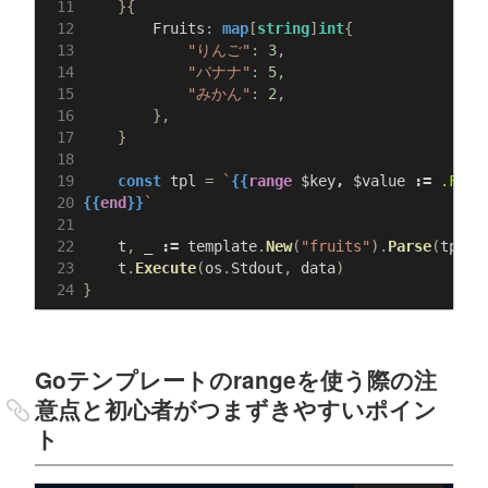
}{
Fruits
:
map
[
string
]
int
{
"りんご"
:
3
,
"バナナ"
:
5
,
"みかん"
:
2
,
},
}
const
tpl
=
`
{{
range
$key
,
$value
:=
.Frui
{{
end
}}
`
t
,
_
:=
template
.
New
(
"fruits"
).
Parse
(
tpl
)
t
.
Execute
(
os
.
Stdout
,
data
)
}
Goテンプレートのrangeを使う際の注
意点と初心者がつまずきやすいポイン
ト