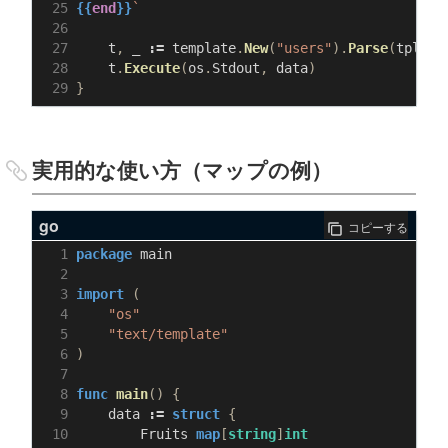
{{
end
}}
`
t
,
_
:=
template
.
New
(
"users"
).
Parse
(
tpl
)
t
.
Execute
(
os
.
Stdout
,
data
)
}
実用的な使い方（マップの例）
go
コピーする
package
main
import
(
"os"
"text/template"
)
func
main
()
{
data
:=
struct
{
Fruits
map
[
string
]
int