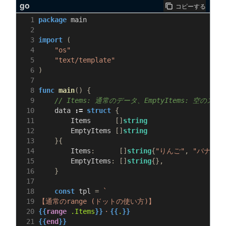
go
コピーする
package
main
import
(
"os"
"text/template"
)
func
main
()
{
// Items: 通常のデータ、EmptyItems: 空のス
data
:=
struct
{
Items
[]
string
EmptyItems
[]
string
}{
Items
:
[]
string
{
"りんご"
,
"バナナ"
,
EmptyItems
:
[]
string
{},
}
const
tpl
=
{{
range
.Items
}}
・
{{
.
}}
{{
end
}}