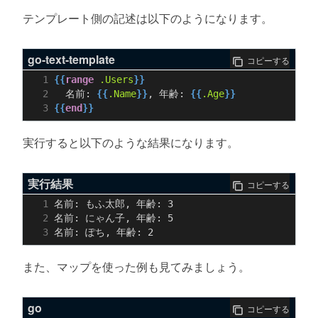
テンプレート側の記述は以下のようになります。
go-text-template
コピーする
{{
range
.Users
}}
  名前: 
{{
.Name
}}
, 年齢: 
{{
.Age
}}
{{
end
}}
実行すると以下のような結果になります。
実行結果
コピーする
また、マップを使った例も見てみましょう。
go
コピーする