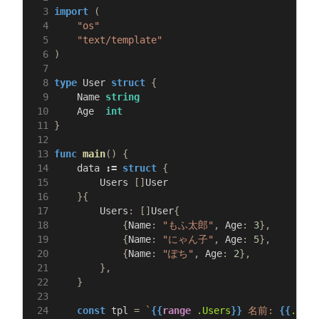
import
(
"os"
"text/template"
)
type
User
struct
{
Name
string
Age
int
}
func
main
()
{
data
:=
struct
{
Users
[]
User
}{
Users
:
[]
User
{
{
Name
:
"もふ太郎"
,
Age
:
3
},
{
Name
:
"にゃん子"
,
Age
:
5
},
{
Name
:
"ぽち"
,
Age
:
2
},
},
}
const
tpl
=
`
{{
range
.Users
}}
 名前: 
{{
.Name