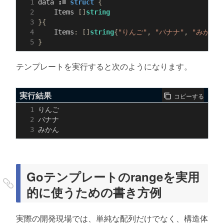
data
:=
struct
{
Items
[]
string
}{
Items
:
[]
string
{
"りんご"
,
"バナナ"
,
"みかん"
}
テンプレートを実行すると次のようになります。
実行結果
コピーする
Goテンプレートのrangeを実用
的に使うための書き方例
実際の開発現場では、単純な配列だけでなく、構造体