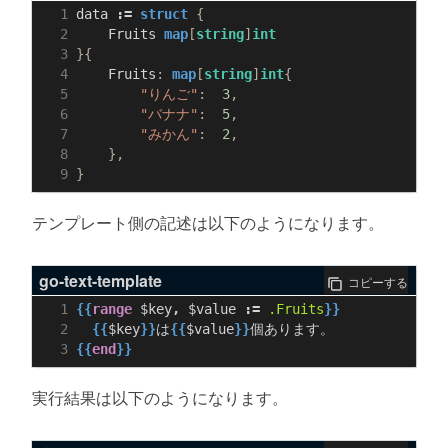
data
:=
struct
{
Fruits
map
[
string
]
int
}{
Fruits
:
map
[
string
]
int
{
"りんご"
:
3
,
"バナナ"
:
5
,
"みかん"
:
2
,
},
}
テンプレート側の記述は以下のようになります。
go-text-template
コピーする
{{
range
$key
,
$value
:=
.Fruits
}}
{{
$key
}}
は
{{
$value
}}
{{
end
}}
実行結果は以下のようになります。