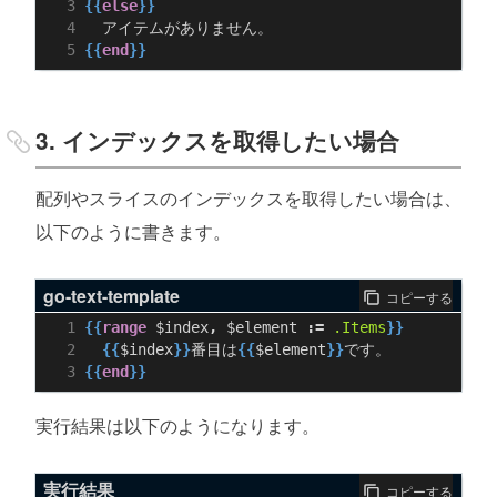
{{
else
}}
{{
end
}}
3. インデックスを取得したい場合
配列やスライスのインデックスを取得したい場合は、
以下のように書きます。
go-text-template
コピーする
{{
range
$index
,
$element
:=
.Items
}}
{{
$index
}}
番目は
{{
$element
}}
{{
end
}}
実行結果は以下のようになります。
実行結果
コピーする