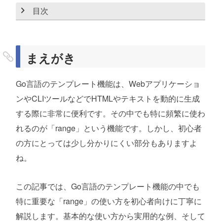
目次
まえがき
Goテンプレートのrangeとは？基本的な使い方
まえがき
を理解しよう
Go言語のテンプレート機能は、Webアプリケーショ
Goテンプレートのrangeを実用的に使うための
ンやCLIツールなどでHTMLやテキストを動的に生成
書き方例
する際に非常に便利です。その中でも特に頻繁に使わ
Goテンプレートのrangeを使うメリットとは？
れるのが「range」という機能です。しかし、初心者
の方にとっては少し分かりにくい部分もありますよ
Goテンプレートのrangeを使う際の注意点と初
ね。
心者がつまずきやすいポイント
1. ドット（.）の意味を理解する
この記事では、Go言語のテンプレート機能の中でも
2. 空の配列やマップを処理する場合
特に重要な「range」の使い方を初心者向けに丁寧に
解説します。基本的な使い方から実用的な例、そして
3. インデックスを取得したい場合