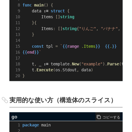
func
main
()
{
data
:=
struct
{
Items
[]
string
}{
Items
:
[]
string
{
"りんご"
,
"バナナ"
,
"み
}
const
tpl
=
`
{{
range
.Items
}}
{{
.
}}
{{
end
}}
`
t
,
_
:=
template
.
New
(
"example"
).
Parse
(
tpl
)
t
.
Execute
(
os
.
Stdout
,
data
)
}
実用的な使い方（構造体のスライス）
go
コピーする
package
main