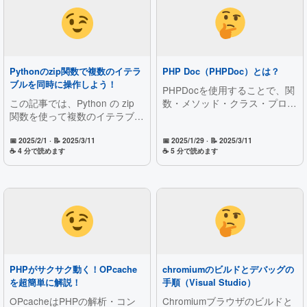
Pythonのzip関数で複数のイテラ
PHP Doc（PHPDoc）とは？
ブルを同時に操作しよう！
PHPDocを使用することで、関
この記事では、Python の zip
数・メソッド・クラス・プロパ
関数を使って複数のイテラブル
ティの仕様を明確にし、コード
の対応する要素を効率的にまと
の可読性とメンテナンス性を向
める方法を解説します。基本的
上させることができます。ま
📅 2025/2/1
· 📝 2025/3/11
📅 2025/1/29
· 📝 2025/3/11
☕ 4 分で読めます
☕ 5 分で読めます
な使い方から実用例、長さが異
た、IDEの補完機能を強化した
なる場合の対策まで、初心者に
り、静的解析ツール
も分かりやすく丁寧に紹介して
（PHPStan, Psalm など）と連
います。
携して型チェックを行ったりす
ることが可能になります。
PHPがサクサク動く！OPcache
chromiumのビルドとデバッグの
を超簡単に解説！
手順（Visual Studio）
OPcacheはPHPの解析・コン
Chromiumブラウザのビルドと