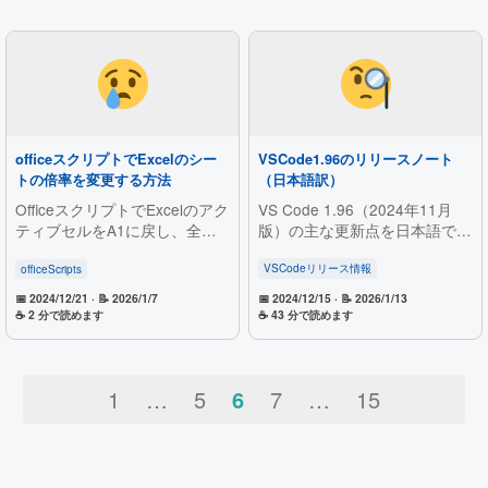
で追加された便利な機能を詳し
環境における最適な設定につい
く紹介。
てもわかりやすく説明。
officeスクリプトでExcelのシー
VSCode1.96のリリースノート
トの倍率を変更する方法
（日本語訳）
OfficeスクリプトでExcelのアク
VS Code 1.96（2024年11月
ティブセルをA1に戻し、全シ
版）の主な更新点を日本語で整
ートの倍率を100％に設定しよ
理。上書きモード、インポート
うとしたところ、2024年12月
付きペースト、テストカバレッ
VSCodeリリース情報
officeScripts
時点ではJavaScript APIにズー
ジ、ビュー移動、ターミナルの
📅 2024/12/21
· 📝 2026/1/7
📅 2024/12/15
· 📝 2026/1/13
ム変更機能が未提供で実現不可
リガチャ対応などを紹介し、
☕ 2 分で読めます
☕ 43 分で読めます
であることを解説します。代替
Copilot無料プランやEdits強
策の有無と公式の機能要望も紹
化、copilot-debugによるデバ
介します。
ッグも解説。
1
…
5
6
7
…
15