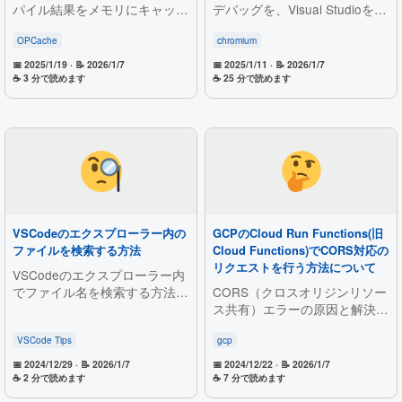
パイル結果をメモリにキャッシ
デバッグを、Visual Studioを使
ュし処理を高速化する仕組み。
って実践するためのガイドで
インストール確認と有効化手順
す。公式手順をもとに、セット
OPCache
chromium
を紹介し、WordPressなど多く
アップから依存ツールのインス
📅 2025/1/19
· 📝 2026/1/7
📅 2025/1/11
· 📝 2026/1/7
のサイトでの効果やDockerで
トール、ARM64ビルド対応ま
☕ 3 分で読めます
☕ 25 分で読めます
試す方法へのリンクも案内。高
で、初心者にも分かりやすく詳
速化の理由やFAQも簡潔に解
しく解説しています。
説。
VSCodeのエクスプローラー内の
GCPのCloud Run Functions(旧
ファイルを検索する方法
Cloud Functions)でCORS対応の
リクエストを行う方法について
VSCodeのエクスプローラー内
でファイル名を検索する方法を
CORS（クロスオリジンリソー
解説。`Ctrl+Alt+F` を押すと検
ス共有）エラーの原因と解決方
索ボックスが表示され、ファイ
法を徹底解説！Cloud Run
ル名の一致部分がハイライトさ
Functionsを活用した具体的な
VSCode Tips
gcp
れる。さらにフィルターボタン
実装例や、プリフライトリクエ
📅 2024/12/29
· 📝 2026/1/7
📅 2024/12/22
· 📝 2026/1/7
を使えば、一致したファイルの
ストの仕組み・回避方法を詳し
☕ 2 分で読めます
☕ 7 分で読めます
みを表示可能。バージョン1.94
く解説します。開発環境と本番