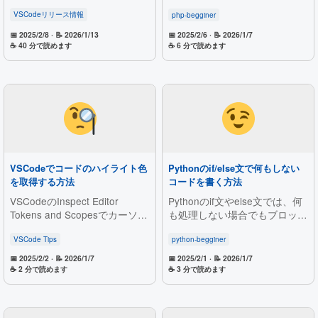
Copilot NES/Edits（自動受け入
スルーの活用方法、型の比較の
れ・時間的コンテキスト等）、
注意点まで詳しく紹介。if文と
VSCodeリリース情報
php-begginer
コマンドパレット移動、発行者
の違いや、よりシンプルな条件
📅 2025/2/8
· 📝 2026/1/13
📅 2025/2/6
· 📝 2026/1/7
の信頼、複合ログ/出力フィル
分岐の書き方を理解し、コード
☕ 40 分で読めます
☕ 6 分で読めます
タ、Git責任情報、アクセシビ
の可読性を向上させましょう！
リティやPython設定なしデバ
ッグの改善を紹介。
VSCodeでコードのハイライト色
Pythonのif/else文で何もしない
を取得する方法
コードを書く方法
VSCodeのInspect Editor
Pythonのif文やelse文では、何
Tokens and Scopesでカーソル
も処理しない場合でもブロック
を合わせるだけでトークンの文
の記述が必須です。本記事では
字色やTextMateスコープを確認
構文エラーを防ぎつつ「何もし
VSCode Tips
python-begginer
する手順を紹介。カスタムテー
ない」意図を示せるpass文の
📅 2025/2/2
· 📝 2026/1/7
📅 2025/2/1
· 📝 2026/1/7
マ作成や色設定の調整に活用で
役割や使い方、実用的な使用例
☕ 2 分で読めます
☕ 3 分で読めます
き、再実行で解除可能な覚えや
を分かりやすく解説します。
すい操作。