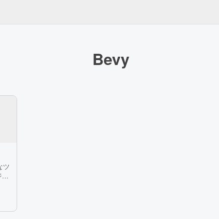
Bevy
要なツ
ジト
避
順を