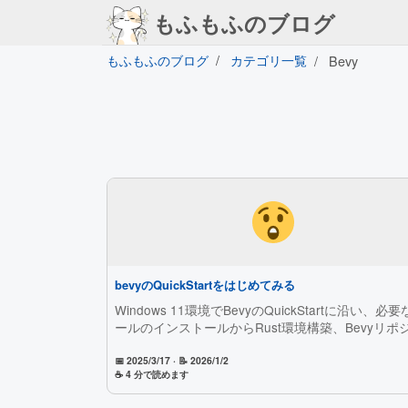
もふもふのブログ
もふもふのブログ
カテゴリ一覧
Bevy
bevyのQuickStartをはじめてみる
Windows 11環境でBevyのQuickStartに沿い、必
ールのインストールからRust環境構築、Bevyリポ
リ取得、サンプル実行までを解説します。WSL2を
け、Windowsネイティブ環境で安定して動かす手
📅 2025/3/17
· 📝 2026/1/2
☕ 4 分で読めます
まとめています。