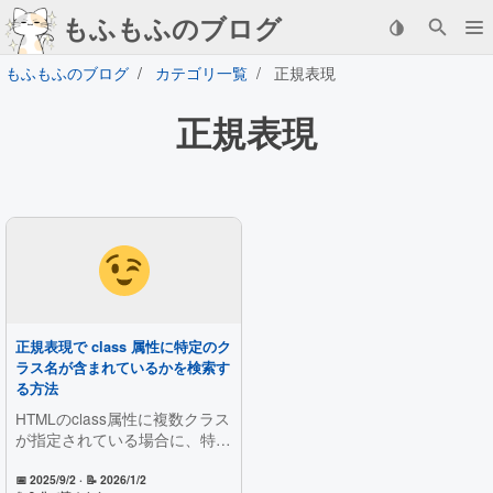
もふもふのブログ
もふもふのブログ
カテゴリ一覧
正規表現
正規表現
正規表現で class 属性に特定のク
ラス名が含まれているかを検索す
る方法
HTMLのclass属性に複数クラス
が指定されている場合に、特定
のクラス名だけを誤検出せず検
索する正規表現を解説します。
📅 2025/9/2
· 📝 2026/1/2