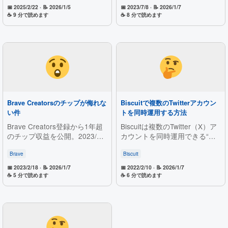
ンの手順や切替確認、メールア
ートやBrave Syncの設定手
📅 2025/2/22
· 📝 2026/1/5
📅 2023/7/8
· 📝 2026/1/7
ドレス確認方法までまとめた。
順、同期時の注意点を詳しく紹
☕ 9 分で読めます
☕ 8 分で読めます
Biscuit代替として導入した背景
介します。
やプロファイル設定がずれると
上書きされる注意点も記載。
Brave Creatorsのチップが侮れな
Biscuitで複数のTwitterアカウン
い件
トを同時運用する方法
Brave Creators登録から1年超
Biscuitは複数のTwitter（X）ア
のチップ収益を公開。2023/2
カウントを同時運用できる“ア
に9BAT獲得など推移と仕組
プリ集約型”ブラウザです。グ
み、Braveブラウザの自動/直接
ループを作成し共有セッション
Brave
Biscuit
チップ方法、BitFlyer連携、未
を無効にしてTwitterとAnalytics
📅 2023/2/18
· 📝 2026/1/7
📅 2022/2/10
· 📝 2026/1/7
登録でも90日保留を解説し登
を追加すれば、左ペインでアカ
☕ 5 分で読めます
☕ 6 分で読めます
録推奨。月1500PV程度でも意
ウントを素早く切替可能。導入
外と稼げ、広告ブロック時の収
手順と注意点、不具合時の対処
益代替候補と紹介。
も紹介します。