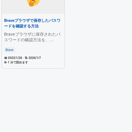
Braveブラウザで保存したパスワ
ードを確認する方法
Braveブラウザに保存されたパ
スワードの確認方法を、
PC（Windows／Mac）、
iPhone、Android別に解説しま
Brave
す。各OSでメニュー構成や名
📅 2022/1/28
· 📝 2026/1/7
称が異なるため迷いやすいポイ
☕ 1 分で読めます
ントを、画面付きで順を追って
分かりやすく紹介しています。