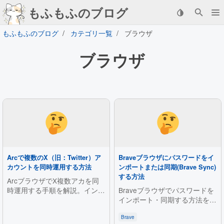
もふもふのブログ
もふもふのブログ
カテゴリ一覧
ブラウザ
ブラウザ
Arcで複数のX（旧：Twitter）ア
Braveブラウザにパスワードをイ
カウントを同時運用する方法
ンポートまたは同期(Brave Sync)
する方法
ArcブラウザでX複数アカを同
時運用する手順を解説。インス
Braveブラウザでパスワードを
トールからArc Max設定、スペ
インポート・同期する方法を
ースとプロファイル作成でアカ
PC・iPhone・Android別に解
ウントを分離し、2つ目ログイ
説。CSVファイルからのインポ
Brave