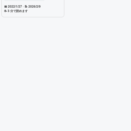
アンインストールが失敗して
📅 2022/1/27
· 📝 2026/2/9
Windowsが起動しなくなった場
☕ 3 分で読めます
合の回避策や注意点も実体験を
もとにまとめています。